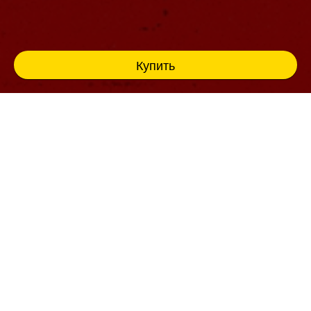
Купить
Традиционный FREE-RAVE в честь юбилея
Виктора Строгонова!
ВИКТОР СТРОГОНОВ / PROFIT / QWAZAR /
ANDROID / BLOODFIRE / NITROUS / FILLTER /
KILLAHEADZ / REALINER / BEATCASTER / B-
KICKER
Просторный танцпол клуба с обязательной
бесплатной регистрацией на
free-rave.ru
,
комфортная VIP-зона на балконе 2 этажа с
диванами или же доступ в зону DJ